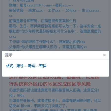
1. 账号格式说明
例如：账号
xxxx@163.com----
密码xxx----
密保信息----朋友xxxx----工作xxx----父母xx----生日xxx-xx-
xx
前面是账号和密码，后面是密保答案和生日
密码、生日、密保问题和答案都可以改一下，这样安全一点
朋友即“你少年时代最好的朋友叫什么名字”，答案是后面的
xxxx
工作即“你的理想工作是什么”，答案是后面的xxx
父母即“你父母是在哪里认识的”，答案是后面的xx
更改网站
https://appleid.apple.com
×
提示
2. 安全问题
①建议只在app store里面登录账号，请勿在
格式：账号---密码---密保
【设置】里登录账号
这样能有效防止资料泄露、被锁机，以及国
行系统将外区ID的地区改成国区等风险
②提示密码错误请注意账号密码是否输入正确，注意区分1
和i，0和o
③如果登录很卡，或者连接不上。基本都是网络问题，可以
切换4G和wifi，来回多试几次就好了。